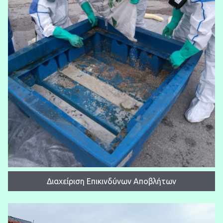
Διαχείριση Eπικινδύνων Aποβλήτων